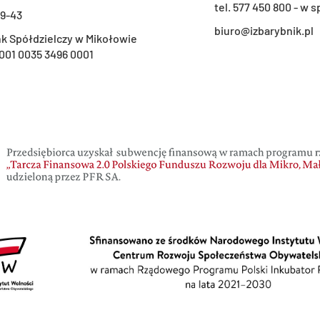
t
el. 577 450 800 - w
29-43
biuro@izbarybnik.pl
k Spółdzielczy w Mikołowie
001 0035 3496 0001