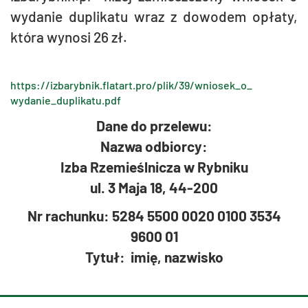
wy­da­nie du­pli­ka­tu wraz z do­wo­dem opła­ty,
która wy­no­si 26 zł.
https://​izbarybnik.​flatart.​pro/​plik/​39/​wniosek_​o_​
wydanie_​duplikatu.​pdf
Dane do prze­le­wu:
Nazwa od­bior­cy:
Izba Rze­mieśl­ni­cza w Ryb­ni­ku
ul. 3 Maja 18, 44-200
Nr ra­chun­ku: 5284 5500 0020 0100 3534
9600 01
Tytuł: imię, na­zwi­sko