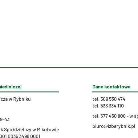
ieślniczej
Dane kontaktowe
icza w Rybniku
tel.
509 530 474
tel.
533 334 110
t
el. 577 450 800 - w
29-43
biuro@izbarybnik.pl
k Spółdzielczy w Mikołowie
001 0035 3496 0001