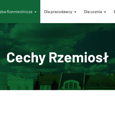
Izba
Rzemieślnicza
Dla pracodawcy
Dla ucznia
Cechy Rzemiosł