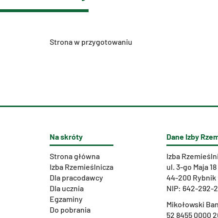
Stro­na w przy­go­to­wa­niu
Na skróty
Dane Izby Rzem
Strona główna
Izba Rzemieśln
Izba Rzemieślnicza
ul. 3-go Maja 18
Dla pracodawcy
44-200 Rybnik
Dla ucznia
NIP: 642-292-
Egzaminy
Mikołowski Ban
Do pobrania
52 8455 0000 2