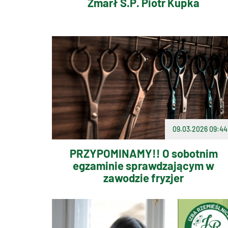
Zmarł Ś.P. Piotr Kupka
09.03.2026 09:44
PRZYPOMINAMY!! O sobotnim
egzaminie sprawdzającym w
zawodzie fryzjer