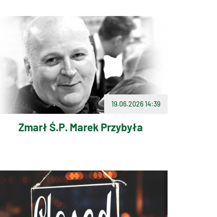
19.06.2026 14:39
Zmarł Ś.P. Marek Przybyła