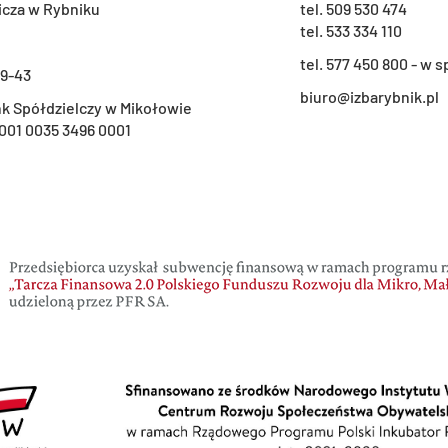
icza w Rybniku
tel.
509 530 474
tel.
533 334 110
t
el. 577 450 800 - w
29-43
biuro@izbarybnik.pl
k Spółdzielczy w Mikołowie
001 0035 3496 0001