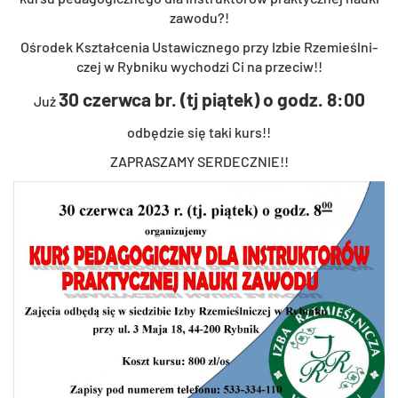
za­wo­du?!
Ośro­dek Kształ­ce­nia Usta­wicz­ne­go przy Izbie Rze­mieśl­ni­
czej w Ryb­ni­ku wy­cho­dzi Ci na prze­ciw!!
30 czerw­ca br. (tj pią­tek) o godz. 8:00
Już
od­bę­dzie się taki kurs!!
ZA­PRA­SZA­MY SER­DECZ­NIE!!