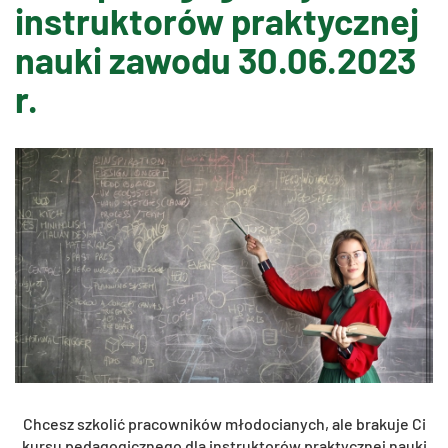
instruktorów praktycznej
nauki zawodu 30.06.2023
r.
Chcesz szko­lić pra­cow­ni­ków mło­do­cia­nych, ale bra­ku­je Ci
kursu pe­da­go­gicz­ne­go dla in­struk­to­rów prak­tycz­nej nauki