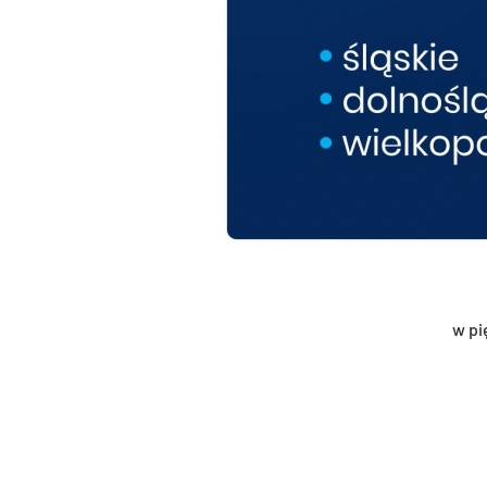
w pię