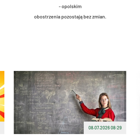
- opol­skim
ob­ostrze­nia po­zo­sta­ją bez zmian.
08.07.2026 08:29