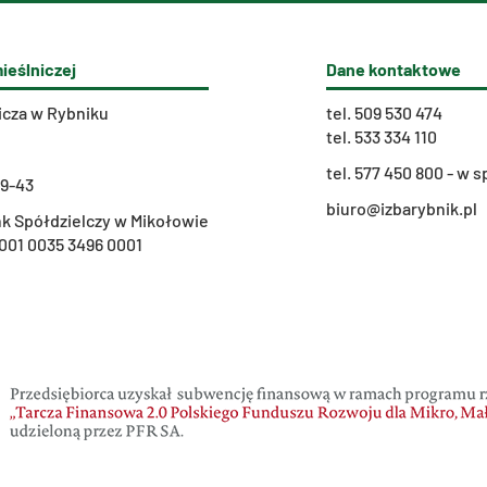
ieślniczej
Dane kontaktowe
icza w Rybniku
tel.
509 530 474
tel.
533 334 110
t
el. 577 450 800 - w
29-43
biuro@izbarybnik.pl
k Spółdzielczy w Mikołowie
001 0035 3496 0001