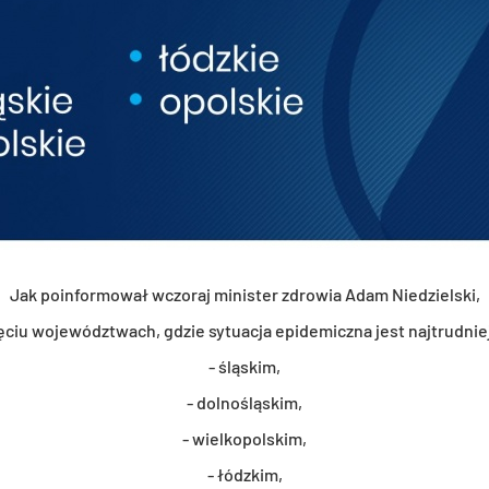
Jak po­in­for­mo­wał wczo­raj mi­ni­ster zdro­wia Adam Nie­dziel­ski,
­ciu wo­je­wódz­twach, gdzie sy­tu­acja epi­de­micz­na jest naj­trud­nie
- ślą­skim,
- dol­no­ślą­skim,
- wiel­ko­pol­skim,
- łódz­kim,