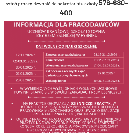
576-680-
pytań pro­szę dzwo­nić do se­kre­ta­ria­tu szko­ły
400
.