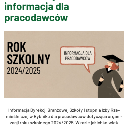
informacja dla
pracodawców
In­for­ma­cja Dy­rek­cji Bran­żo­wej Szko­ły I stop­nia Izby Rze­
mieśl­ni­czej w Ryb­ni­ku dla pra­co­daw­ców do­ty­czą­ca or­ga­ni­
za­cji roku szkol­ne­go 2024/2025. W razie ja­kich­kol­wiek