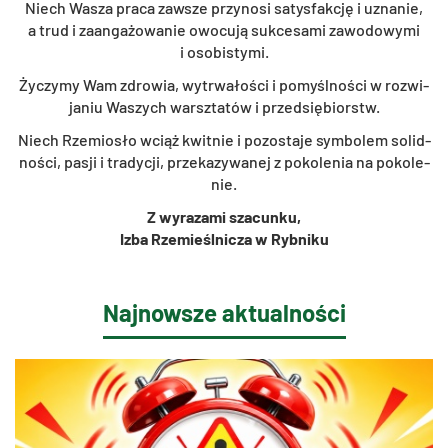
Niech Wasza praca za­wsze przy­no­si sa­tys­fak­cję i uzna­nie,
a trud i za­an­ga­żo­wa­nie owo­cu­ją suk­ce­sa­mi za­wo­do­wy­mi
i oso­bi­sty­mi.
Ży­czy­my Wam zdro­wia, wy­trwa­ło­ści i po­myśl­no­ści w roz­wi­
ja­niu Wa­szych warsz­ta­tów i przed­się­biorstw.
Niech Rze­mio­sło wciąż kwit­nie i po­zo­sta­je sym­bo­lem so­lid­
no­ści, pasji i tra­dy­cji, prze­ka­zy­wa­nej z po­ko­le­nia na po­ko­le­
nie.
Z wy­ra­za­mi sza­cun­ku,
Izba Rze­mieśl­ni­cza w Ryb­ni­ku
Najnowsze aktualności