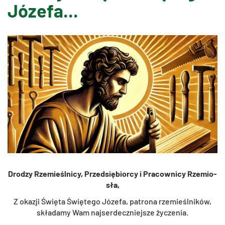
Józefa...
Dro­dzy Rze­mieśl­ni­cy, Przed­się­bior­cy i Pra­cow­ni­cy Rze­mio­
sła,
Z oka­zji Świę­ta Świę­te­go Jó­ze­fa, pa­tro­na rze­mieśl­ni­ków,
skła­da­my Wam naj­ser­decz­niej­sze ży­cze­nia.