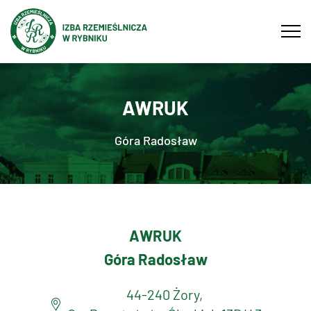
Tog
navi
AWRUK
Góra Radosław
AWRUK
Góra Radosław
44-240 Żory,