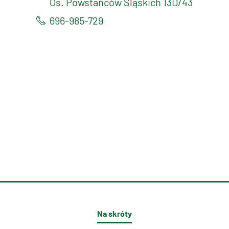
Os. Powstańców Śląskich 13D/43
696-985-729
Na skróty