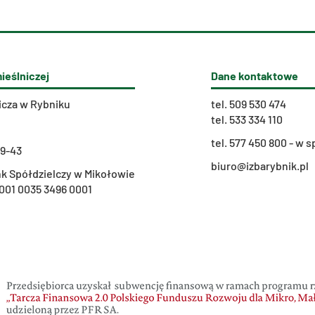
ieślniczej
Dane kontaktowe
icza w Rybniku
tel.
509 530 474
tel.
533 334 110
t
el. 577 450 800 - w
29-43
biuro@izbarybnik.pl
k Spółdzielczy w Mikołowie
001 0035 3496 0001