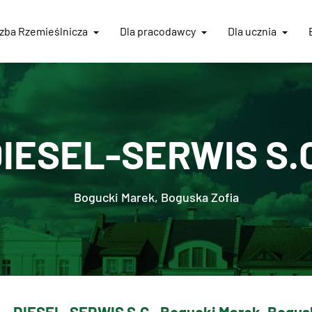
Izba
Rzemieślnicza
Dla pracodawcy
Dla ucznia
IESEL-SERWIS S.
Bogucki Marek, Boguska Zofia