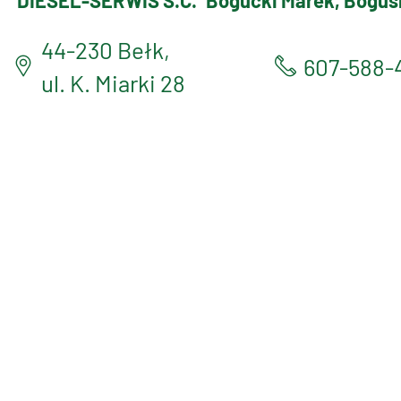
DIESEL-SERWIS S.C.
Bogucki Marek, Bogus
44-230 Bełk,
607-588-
ul. K. Miarki 28