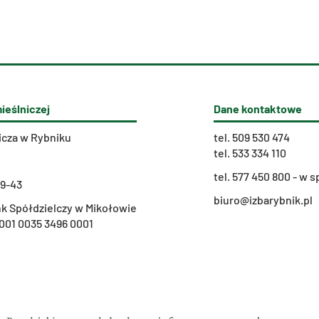
ieślniczej
Dane kontaktowe
icza w Rybniku
tel.
509 530 474
tel.
533 334 110
t
el. 577 450 800 - w
29-43
biuro@izbarybnik.pl
k Spółdzielczy w Mikołowie
001 0035 3496 0001