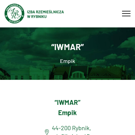
Tog
navi
“IWMAR”
Empik
“IWMAR”
Empik
44-200 Rybnik,