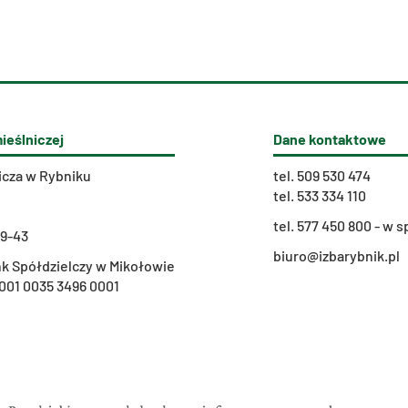
ieślniczej
Dane kontaktowe
icza w Rybniku
tel.
509 530 474
tel.
533 334 110
t
el. 577 450 800 - w
29-43
biuro@izbarybnik.pl
k Spółdzielczy w Mikołowie
001 0035 3496 0001