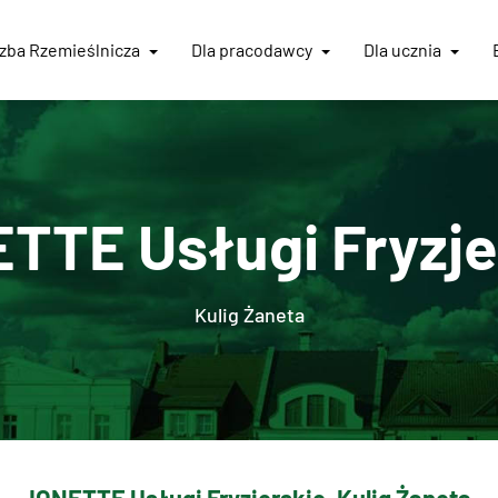
Izba
Rzemieślnicza
Dla pracodawcy
Dla ucznia
TTE Usługi Fryzje
Kulig Żaneta