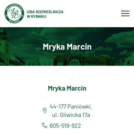
Tog
navi
Mryka Marcin
Mryka Marcin
44-177 Paniówki,
ul. Gliwicka 17a
605-519-922