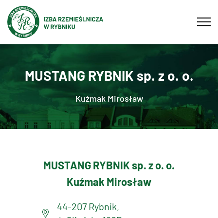
Tog
navi
MUSTANG RYBNIK sp. z o. o.
Kuźmak Mirosław
MUSTANG RYBNIK sp. z o. o.
Kuźmak Mirosław
44-207 Rybnik,