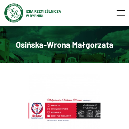
Tog
navi
Osińska-Wrona Małgorzata