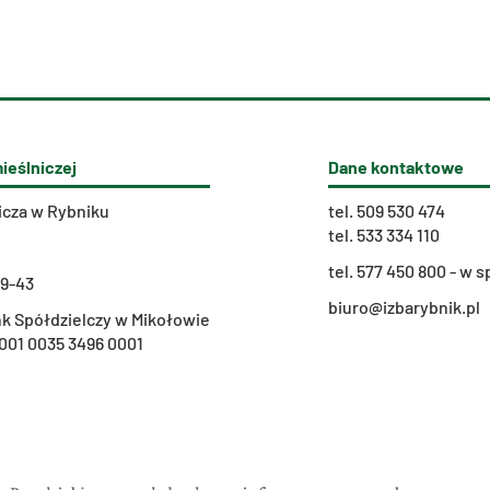
ieślniczej
Dane kontaktowe
icza w Rybniku
tel.
509 530 474
tel.
533 334 110
t
el. 577 450 800 - w
29-43
biuro@izbarybnik.pl
k Spółdzielczy w Mikołowie
001 0035 3496 0001