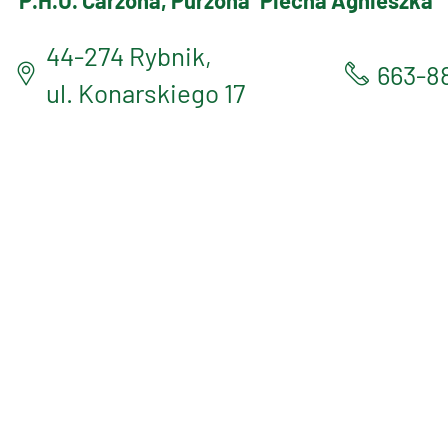
P.H.U. Carzona, Purzona
Piecha Agnieszka
44-274 Rybnik,
663-8
ul. Konarskiego 17