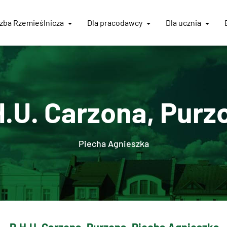
Izba
Rzemieślnicza
Dla pracodawcy
Dla ucznia
H.U. Carzona, Purz
Piecha Agnieszka