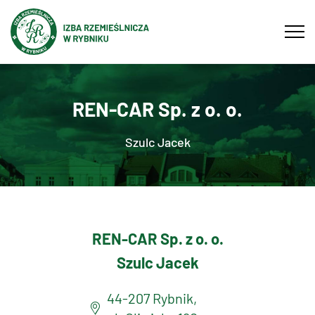
Tog
navi
REN-CAR Sp. z o. o.
Szulc Jacek
REN-CAR Sp. z o. o.
Szulc Jacek
44-207 Rybnik,