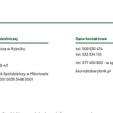
ieślniczej
Dane kontaktowe
icza w Rybniku
tel.
509 530 474
tel.
533 334 110
t
el. 577 450 800 - w
29-43
biuro@izbarybnik.pl
k Spółdzielczy w Mikołowie
001 0035 3496 0001