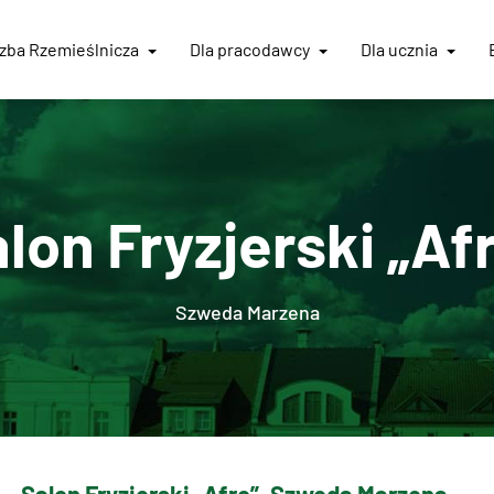
Izba
Rzemieślnicza
Dla pracodawcy
Dla ucznia
lon Fryzjerski „Af
Szweda Marzena