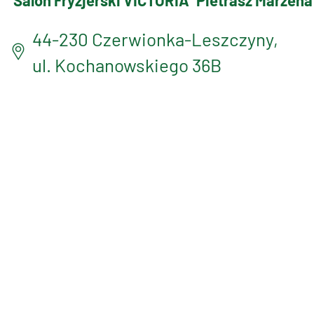
Salon Fryzjerski VICTORIA
Pietrasz Marzena
44-230 Czerwionka-Leszczyny,
ul. Kochanowskiego 36B