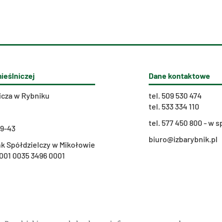
ieślniczej
Dane kontaktowe
icza w Rybniku
tel.
509 530 474
tel.
533 334 110
t
el. 577 450 800 - w
29-43
biuro@izbarybnik.pl
k Spółdzielczy w Mikołowie
001 0035 3496 0001