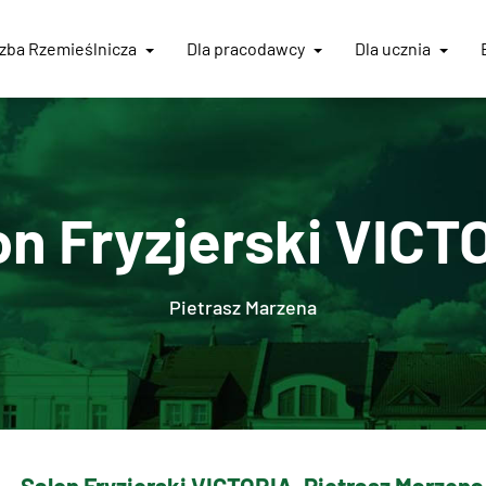
Izba
Rzemieślnicza
Dla pracodawcy
Dla ucznia
on Fryzjerski VICT
Pietrasz Marzena