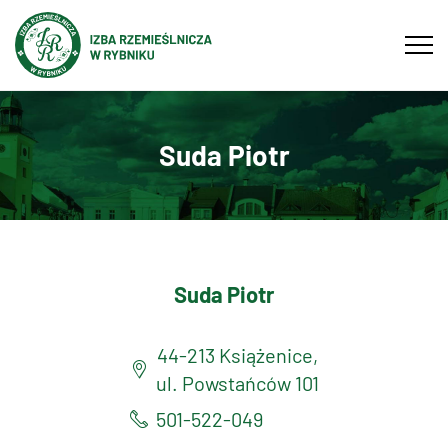
Tog
navi
Suda Piotr
Suda Piotr
44-213 Książenice,
ul. Powstańców 101
501-522-049