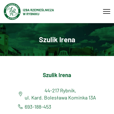
Tog
navi
Szulik Irena
Szulik Irena
44-217 Rybnik,
ul. Kard. Bolesława Kominka 13A
693-188-453