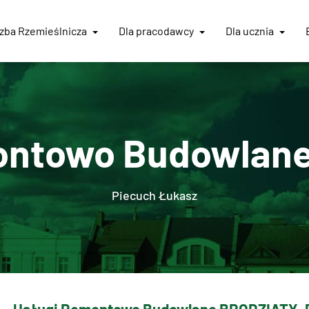
Izba
Rzemieślnicza
Dla pracodawcy
Dla ucznia
ontowo Budowlan
Piecuch Łukasz