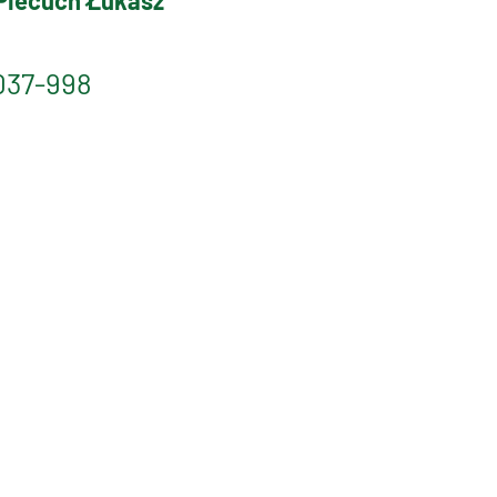
Piecuch Łukasz
037-998