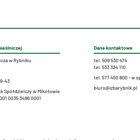
ieślniczej
Dane kontaktowe
icza w Rybniku
tel.
509 530 474
tel.
533 334 110
t
el. 577 450 800 - w
29-43
biuro@izbarybnik.pl
k Spółdzielczy w Mikołowie
001 0035 3496 0001