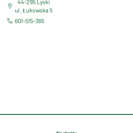
44-295 Lyski
ul. Łukowska 5
601-515-365
Na skróty