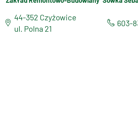
Zakład Remontowo-Budowlany
Sówka Seba
44-352 Czyżowice
603-8
ul. Polna 21