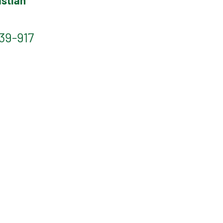
stian
39-917