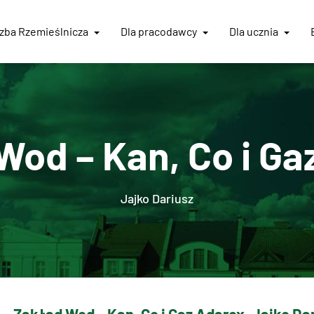
Izba
Rzemieślnicza
Dla pracodawcy
Dla ucznia
Wod – Kan, Co i Ga
Jajko Dariusz