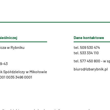
ieślniczej
Dane kontaktowe
icza w Rybniku
tel.
509 530 474
tel.
533 334 110
t
el. 577 450 800 - w
29-43
biuro@izbarybnik.pl
k Spółdzielczy w Mikołowie
001 0035 3496 0001