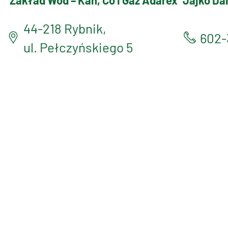
Zakład Wod – Kan, Co i Gaz Adarex
Jajko Da
44-218 Rybnik,
602-
ul. Pełczyńskiego 5