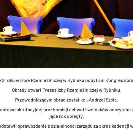
2 roku w Izbie Rze­mieśl­ni­czej w Ryb­ni­ku odbył się Kon­gres spra
Ob­ra­dy otwarł Pre­zes Izby Rze­mieśl­ni­czej w Ryb­ni­ku.
Prze­wod­ni­czą­cym obrad zo­stał kol. An­drzej Szolc.
da­to­wo skru­ta­cyj­nej oraz ko­mi­sji uchwał i wnio­sków od­czy­ta­ne 
ją­ce rok ubie­gły.
­sta­wił spra­woz­da­nie z dzia­łal­no­ści za­rzą­du za okres ka­den­cji 