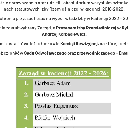
zyst­kie spra­woz­da­nia oraz udzie­li­li ab­so­lu­to­rium wszyst­kim człon­
nach sta­tu­to­wych Izby Rze­mieśl­ni­czej w ka­den­cji 2018-2022.
stęp­nie przy­szedł czas na wybór władz Izby w ka­den­cji 2022 – 2
­nia zo­stał wy­bra­ny Za­rząd, a
Pre­ze­sem Izby Rze­mieśl­ni­czej w Ryb
An­drzej Kor­ba­sie­wicz.
ni zo­sta­li rów­nież człon­ko­wie
Ko­mi­sji Re­wi­zyj­nej
, na któ­rej czel
eż człon­ków
Sądu Od­wo­ław­cze­go
oraz
prze­wod­ni­czą­ce­go
–
Ema­