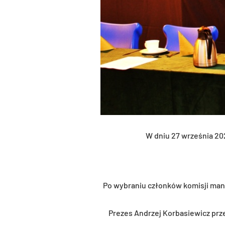
W dniu 27 wrze­śnia 202
Po wy­bra­niu człon­ków ko­mi­sji man­
Pre­zes An­drzej Kor­ba­sie­wicz przed