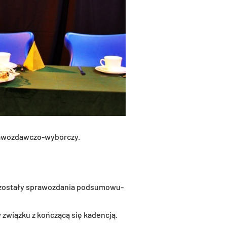
­woz­daw­czo-wy­bor­czy.
zo­sta­ły spra­woz­da­nia pod­su­mo­wu­
w związ­ku z koń­czą­cą się ka­den­cją.