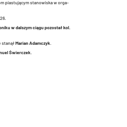
kom pia­stu­ją­cym sta­no­wi­ska w or­ga­
026.
­ni­ku w dal­szym ciągu po­zo­stał kol.
e sta­nął
Ma­rian Adam­czyk
.
nu­el Świer­czek
.