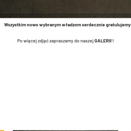
Wszystkim nowo wybranym władzom serdecznie gratulujemy
Po wię­cej zdjęć za­pra­sza­my do na­szej
GA­LE­RII
!!