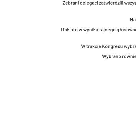
Ze­bra­ni de­le­ga­ci za­twier­dzi­li ws
Na­
I tak oto w wy­ni­ku taj­ne­go gło­so­wa
W trak­cie Kon­gre­su wy­bra­
Wy­bra­no rów­ni