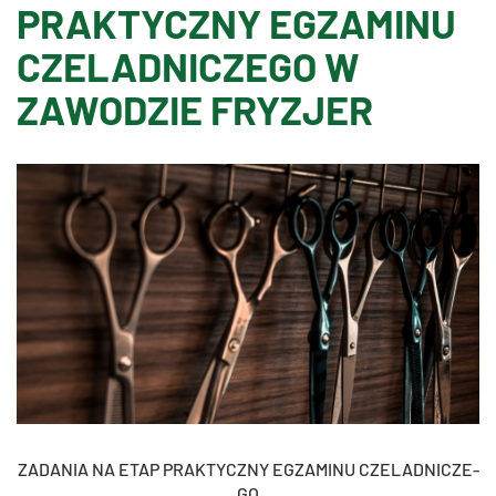
PRAKTYCZNY EGZAMINU
CZELADNICZEGO W
ZAWODZIE FRYZJER
ZA­DA­NIA NA ETAP PRAK­TYCZ­NY EG­ZA­MI­NU CZE­LAD­NI­CZE­
GO