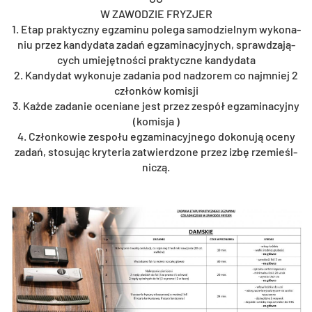
W ZA­WO­DZIE FRY­ZJER
1. Etap prak­tycz­ny eg­za­mi­nu po­le­ga sa­mo­dziel­nym wy­ko­na­
niu przez kan­dy­da­ta zadań eg­za­mi­na­cyj­nych, spraw­dza­ją­
cych umie­jęt­no­ści prak­tycz­ne kan­dy­da­ta
2. Kan­dy­dat wy­ko­nu­je za­da­nia pod nad­zo­rem co naj­mniej 2
człon­ków ko­mi­sji
3. Każde za­da­nie oce­nia­ne jest przez ze­spół eg­za­mi­na­cyj­ny
(ko­mi­sja )
4. Człon­ko­wie ze­spo­łu eg­za­mi­na­cyj­ne­go do­ko­nu­ją oceny
zadań, sto­su­jąc kry­te­ria za­twier­dzo­ne przez izbę rze­mieśl­
ni­czą.