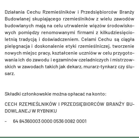
Dzia­ła­nia Cechu Rze­mieśl­ni­ków i Przed­się­bior­ców Bran­ży
Bu­dow­la­nej sku­pia­ją­ce­go rze­mieśl­ni­ków z wielu za­wo­dów
bu­dow­la­nych mają na celu utrwa­le­nie wię­zów śro­do­wi­sko­
wych po­mię­dzy re­no­mo­wa­ny­mi fir­ma­mi z kil­ku­dzie­się­cio­
let­nią tra­dy­cją i do­świad­cze­niem. Ce­la­mi Cechu są cią­gła
pie­lę­gna­cja i do­sko­na­le­nie etyki rze­mieśl­ni­czej, two­rze­nie
no­wych miejsc pracy, kształ­ce­nie uczniów w celu przy­go­to­
wa­nia ich do za­wo­du i eg­za­mi­nów cze­lad­ni­czych i mi­strzow­
skich w za­wo­dach ta­kich jak de­karz, mu­rarz-tyn­karz czy ślu­
sarz.
Skład­ki człon­kow­skie można opła­cać na konto:
CECH RZE­MIEŚL­NI­KÓW I PRZED­SIĘ­BIOR­CÓW BRAN­ŻY BU­
DOW­LA­NEJ W RYB­NI­KU
- 64 84360003 0000 0536 0082 0001