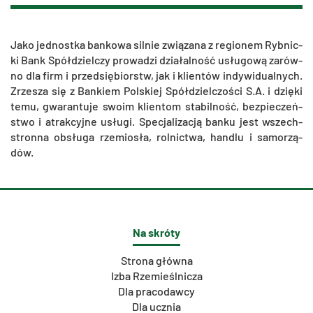
Jako jed­nost­ka ban­ko­wa sil­nie zwią­za­na z re­gio­nem Ryb­nic­
ki Bank Spół­dziel­czy pro­wa­dzi dzia­łal­ność usłu­go­wą za­rów­
no dla firm i przed­się­biorstw, jak i klien­tów in­dy­wi­du­al­nych.
Zrze­sza się z Ban­kiem Pol­skiej Spół­dziel­czo­ści S.A. i dzię­ki
temu, gwa­ran­tu­je swoim klien­tom sta­bil­ność, bez­pie­czeń­
stwo i atrak­cyj­ne usłu­gi. Spe­cja­li­za­cją banku jest wszech­
stron­na ob­słu­ga rze­mio­sła, rol­nic­twa, han­dlu i sa­mo­rzą­
dów.
Na skróty
Strona główna
Izba Rzemieślnicza
Dla pracodawcy
Dla ucznia