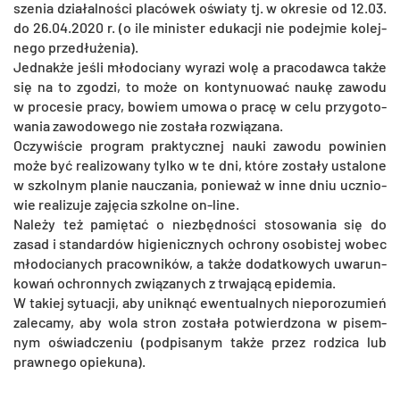
sze­nia dzia­łal­no­ści pla­có­wek oświa­ty tj. w okre­sie od 12.03.
do 26.04.2020 r. (o ile mi­ni­ster edu­ka­cji nie po­dej­mie ko­lej­
ne­go prze­dłu­że­nia).
Jed­nak­że jeśli mło­do­cia­ny wy­ra­zi wolę a pra­co­daw­ca także
się na to zgo­dzi, to może on kon­ty­nu­ować naukę za­wo­du
w pro­ce­sie pracy, bo­wiem umowa o pracę w celu przy­go­to­
wa­nia za­wo­do­we­go nie zo­sta­ła roz­wią­za­na.
Oczy­wi­ście pro­gram prak­tycz­nej nauki za­wo­du po­wi­nien
może być re­ali­zo­wa­ny tylko w te dni, które zo­sta­ły usta­lo­ne
w szkol­nym pla­nie na­ucza­nia, po­nie­waż w inne dniu ucznio­
wie re­ali­zu­je za­ję­cia szkol­ne on-line.
Na­le­ży też pa­mię­tać o nie­zbęd­no­ści sto­so­wa­nia się do
zasad i stan­dar­dów hi­gie­nicz­nych ochro­ny oso­bi­stej wobec
mło­do­cia­nych pra­cow­ni­ków, a także do­dat­ko­wych uwa­run­
ko­wań ochron­nych zwią­za­nych z trwa­ją­cą epi­de­mia.
W ta­kiej sy­tu­acji, aby unik­nąć ewen­tu­al­nych nie­po­ro­zu­mień
za­le­ca­my, aby wola stron zo­sta­ła po­twier­dzo­na w pi­sem­
nym oświad­cze­niu (pod­pi­sa­nym także przez ro­dzi­ca lub
praw­ne­go opie­ku­na).