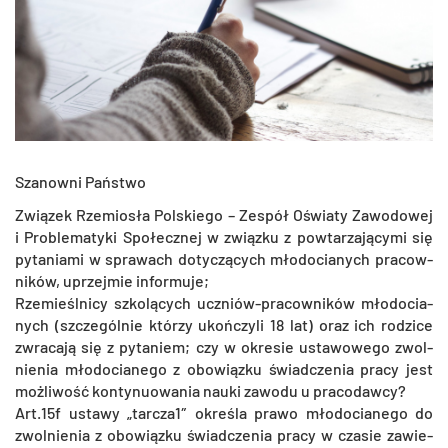
Sza­now­ni Pań­stwo
Zwią­zek Rze­mio­sła Pol­skie­go – Ze­spół Oświa­ty Za­wo­do­wej
i Pro­ble­ma­ty­ki Spo­łecz­nej w związ­ku z po­wta­rza­ją­cy­mi się
py­ta­nia­mi w spra­wach do­ty­czą­cych mło­do­cia­nych pra­cow­
ni­ków, uprzej­mie in­for­mu­je;
Rze­mieśl­ni­cy szko­lą­cych uczniów-pra­cow­ni­ków mło­do­cia­
nych (szcze­gól­nie któ­rzy ukoń­czy­li 18 lat) oraz ich ro­dzi­ce
zwra­ca­ją się z py­ta­niem; czy w okre­sie usta­wo­we­go zwol­
nie­nia mło­do­cia­ne­go z obo­wiąz­ku świad­cze­nia pracy jest
moż­li­wość kon­ty­nu­owa­nia nauki za­wo­du u pra­co­daw­cy?
Art.15f usta­wy „tar­cza1″ okre­śla prawo mło­do­cia­ne­go do
zwol­nie­nia z obo­wiąz­ku świad­cze­nia pracy w cza­sie za­wie­