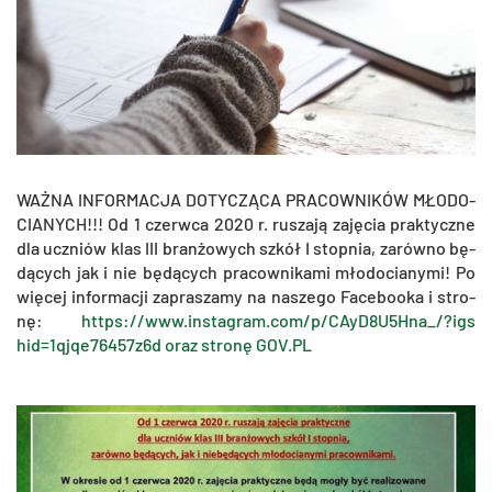
WAŻNA IN­FOR­MA­CJA DO­TY­CZĄ­CA PRA­COW­NI­KÓW MŁO­DO­
CIA­NYCH!!! Od 1 czerw­ca 2020 r. ru­sza­ją za­ję­cia prak­tycz­ne
dla uczniów klas III bran­żo­wych szkół I stop­nia, za­rów­no bę­
dą­cych jak i nie bę­dą­cych pra­cow­ni­ka­mi mło­do­cia­ny­mi! Po
wię­cej in­for­ma­cji za­pra­sza­my na na­sze­go Fa­ce­bo­oka i stro­
nę:
https://​www.​instagram.​com/​p/​CAy​D8U5​Hna_/?​igs​
hid=1qj​qe76​457z​6d oraz stro­nę GOV.​PL